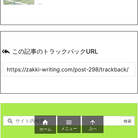
...

この記事のトラックバックURL



メニュー
上へ
ホーム