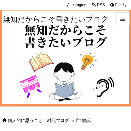

Instagram
RSS
Feedly
無知だからこそ書きたいブログ


メニュ

サイド

前へ

次へ

検索


個人的に思うこと 雑記ブログ
>
雑記