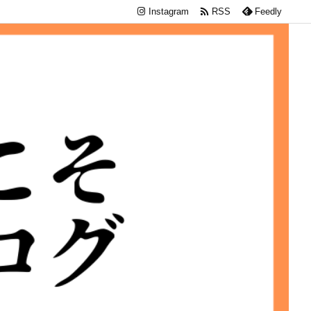

Instagram
RSS
Feedly