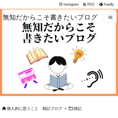

Instagram
RSS
Feedly
無知だからこそ書きたいブログ


メニュ

サイド

前へ

次へ

検索


個人的に思うこと 雑記ブログ
>
雑記