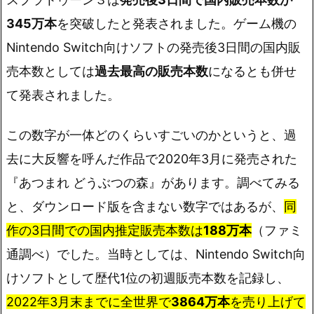
345万本
を突破したと発表されました。ゲーム機の
Nintendo Switch向けソフトの発売後3日間の国内販
売本数としては
過去最高の販売本数
になるとも併せ
て発表されました。
この数字が一体どのくらいすごいのかというと、過
去に大反響を呼んだ作品で2020年3月に発売された
『あつまれ どうぶつの森』があります。調べてみる
と、ダウンロード版を含まない数字ではあるが、
同
作の3日間での国内推定販売本数は
188万
本
（ファミ
通調べ）でした。当時としては、Nintendo Switch向
けソフトとして歴代1位の初週販売本数を記録し、
2022年3月末までに全世界で
3864万本
を売り上げて