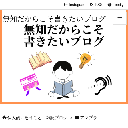

Instagram
RSS
Feedly
無知だからこそ書きたいブログ


メニュ

サイド

前へ

次へ

検索


個人的に思うこと 雑記ブログ
>
アマプラ