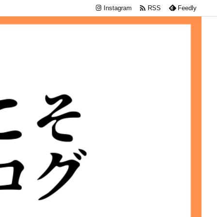

Instagram
RSS
Feedly