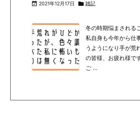


2021年12月17日
雑記
冬の時期悩まされる
私自身も今年から仕
うようになり手が荒
の皆様、お疲れ様で
ご ...