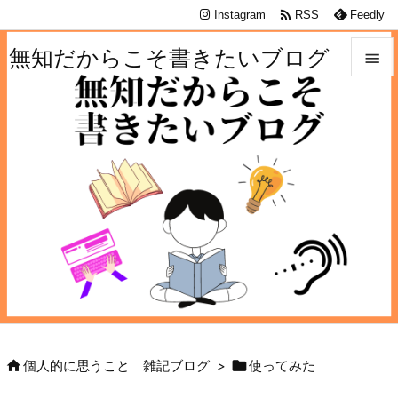

Instagram
RSS
Feedly
無知だからこそ書きたいブログ


メニュ

サイド

前へ

次へ

検索


個人的に思うこと 雑記ブログ
>
使ってみた