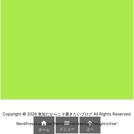
Copyright ©
2026
無知だからこそ書きたいブログ
All Rights Reserved.



WordPress Luxeritas Theme is provided by "
Thought is free
".
メニュー
上へ
ホーム