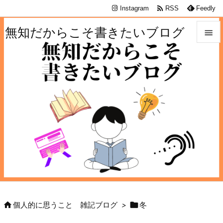

Instagram
RSS
Feedly
無知だからこそ書きたいブログ


メニュ

サイド

前へ

次へ

検索


個人的に思うこと 雑記ブログ
>
冬