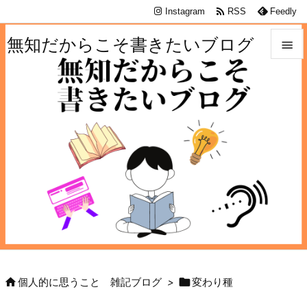

Instagram
RSS
Feedly
無知だからこそ書きたいブログ


メニュ

サイド

前へ

次へ

検索


個人的に思うこと 雑記ブログ
>
変わり種