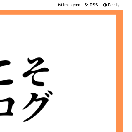

Instagram
RSS
Feedly