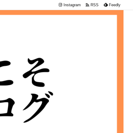

Instagram
RSS
Feedly