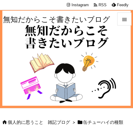

Instagram
RSS
Feedly
無知だからこそ書きたいブログ


メニュ

サイド

前へ

次へ

検索


個人的に思うこと 雑記ブログ
>
缶チューハイの種類