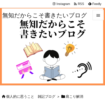

Instagram
RSS
Feedly
無知だからこそ書きたいブログ


メニュ

サイド

前へ

次へ

検索


個人的に思うこと 雑記ブログ
>
肩こり解消