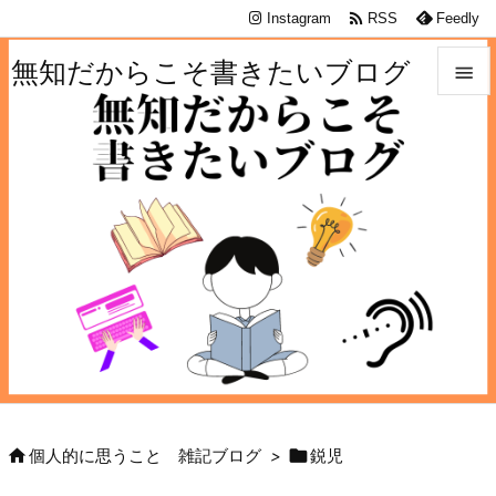

Instagram
RSS
Feedly
無知だからこそ書きたいブログ


メニュ

サイド

前へ

次へ

検索


個人的に思うこと 雑記ブログ
>
鋭児