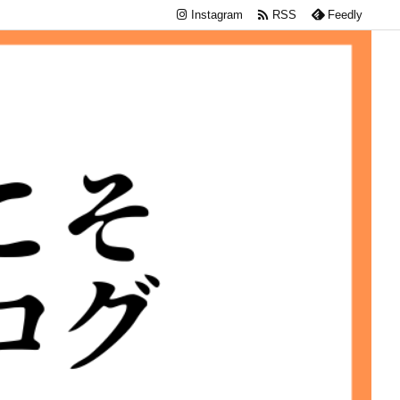

Instagram
RSS
Feedly