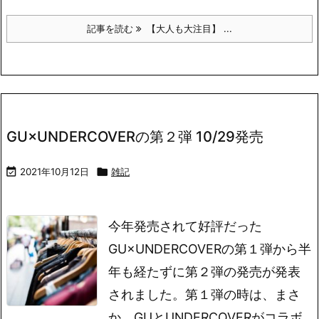
記事を読む
【大人も大注目】 ...
GU×UNDERCOVERの第２弾 10/29発売

2021年10月12日

雑記
今年発売されて好評だった
GU×UNDERCOVERの第１弾から半
年も経たずに第２弾の発売が発表
されました。第１弾の時は、まさ
か、GUとUNDERCOVERがコラボ