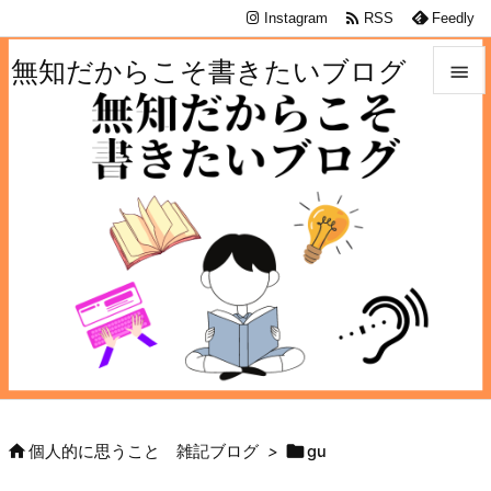

Instagram
RSS
Feedly
無知だからこそ書きたいブログ


メニュ

サイド

前へ

次へ

検索


個人的に思うこと 雑記ブログ
>
gu