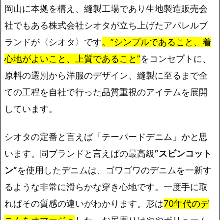
岡山に本拠を構え、縫製工場であり生地製造販売会
社でもある株式会社シオタが立ち上げたアパレルブ
ランドが〈シオタ〉です
。”シンプルであること、着
心地がよいこと、上質であること”
をコンセプトに、
原料の選別から洋服のデザイン、縫製に至るまで全
ての工程を自社で行った品質重視のアイテムを展開
しています。
シオタの定番と言えば「テーパードデニム」かと思
います。同ブランドと言えばの最高級
”スビンコット
ン”
を使用したデニムは、ゴワゴワのデニムを一新す
るような非常に滑らかな穿き心地です。一度手に取
ればその質感の違いがわかります。形は
70年代のデ