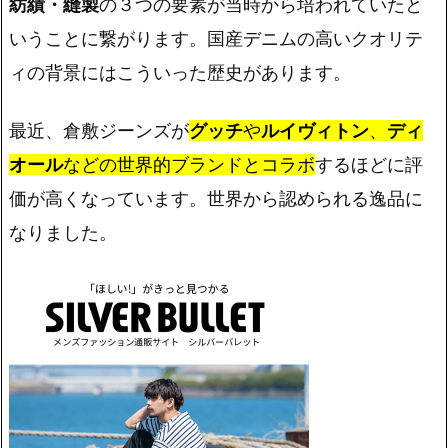
紡績・縫製
の３つの要素が当時から培われていたと
いうことに繋がります。国産デニムの高いクオリテ
ィの背景にはこういった歴史があります。
最近、倉敷ジーンズが
グッチ
や
ルイヴィトン
、
ディ
オール
などの世界的ブランドとコラボ
するほどに評
価が高くなっています。世界から認められる逸品に
なりました。