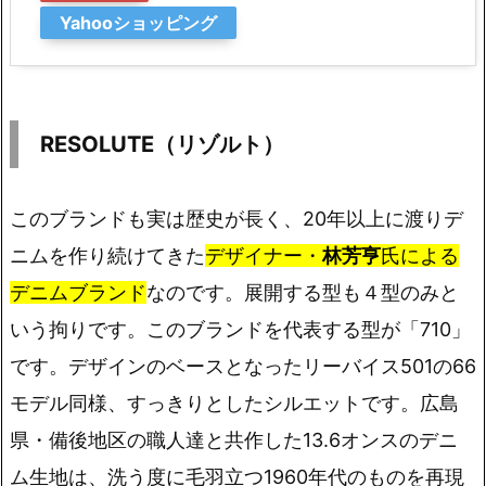
Yahooショッピング
RESOLUTE（リゾルト）
このブランドも実は歴史が長く、20年以上に渡りデ
ニムを作り続けてきた
デザイナー・
林芳亨
氏による
デニムブランド
なのです。展開する型も４型のみと
いう拘りです。このブランドを代表する型が「710」
です。デザインのベースとなったリーバイス501の66
モデル同様、すっきりとしたシルエットです。広島
県・備後地区の職人達と共作した13.6オンスのデニ
ム生地は、洗う度に毛羽立つ1960年代のものを再現