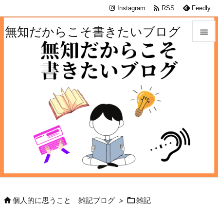

Instagram
RSS
Feedly
無知だからこそ書きたいブログ


メニュ

サイド

前へ

次へ

検索


個人的に思うこと 雑記ブログ
>
雑記