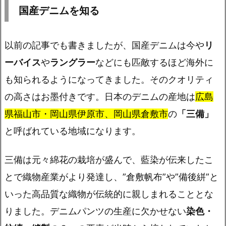
国産デニムを知る
以前の記事でも書きましたが、国産デニムは今や
リ
ーバイス
や
ラングラー
などにも匹敵するほど海外に
も知られるようになってきました。そのクオリティ
の高さはお墨付きです。日本のデニムの産地は
広島
県福山市・岡山県伊原市、岡山県倉敷市
の
「三備」
と呼ばれている地域になります。
三備は元々綿花の栽培が盛んで、藍染が伝来したこ
とで織物産業がより発達し、”倉敷帆布”や”備後絣”と
いった高品質な織物が伝統的に親しまれることとな
りました。デニムパンツの生産に欠かせない
染色・