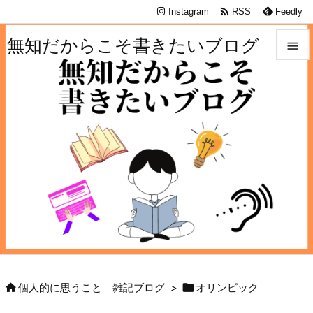

Instagram
RSS
Feedly
無知だからこそ書きたいブログ


メニュ

サイド

前へ

次へ

検索


個人的に思うこと 雑記ブログ
>
オリンピック