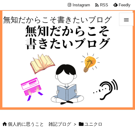

Instagram
RSS
Feedly
無知だからこそ書きたいブログ


メニュ

サイド

前へ

次へ

検索


個人的に思うこと 雑記ブログ
>
ユニクロ