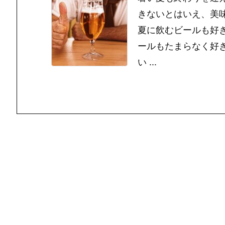
きないとはいえ、美
夏に飲むビールも好
ールもたまらなく好
い ...