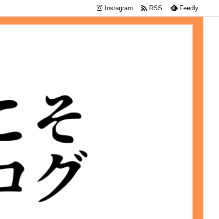

Instagram
RSS
Feedly