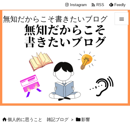

Instagram
RSS
Feedly
無知だからこそ書きたいブログ


メニュ

サイド

前へ

次へ

検索


個人的に思うこと 雑記ブログ
>
影響