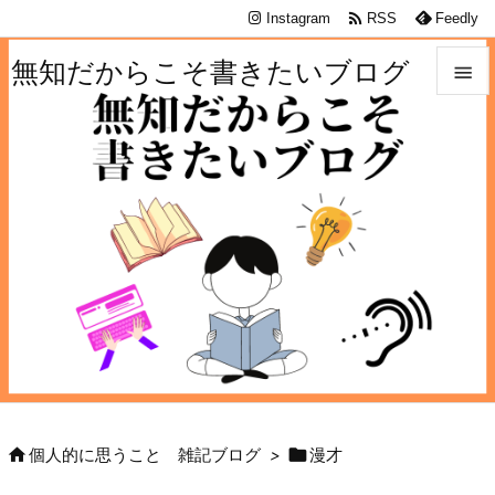

Instagram
RSS
Feedly
無知だからこそ書きたいブログ


メニュ

サイド

前へ

次へ

検索


個人的に思うこと 雑記ブログ
>
漫才