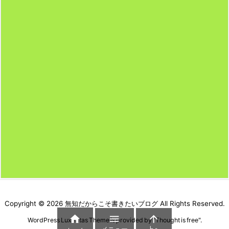
Copyright ©
2026
無知だからこそ書きたいブログ
All Rights Reserved.



WordPress Luxeritas Theme is provided by "
Thought is free
".