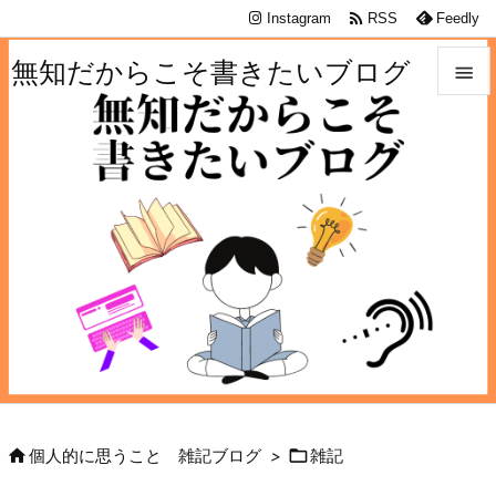

Instagram
RSS
Feedly
無知だからこそ書きたいブログ


メニュ

サイド

前へ

次へ

検索


個人的に思うこと 雑記ブログ
>
雑記