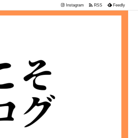

Instagram
RSS
Feedly